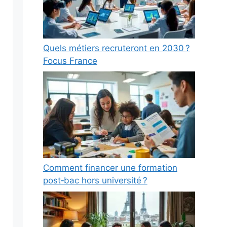
Quels métiers recruteront en 2030 ?
Focus France
Comment financer une formation
post‑bac hors université ?