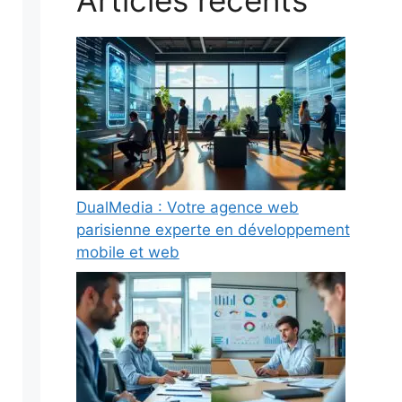
Articles récents
DualMedia : Votre agence web
parisienne experte en développement
mobile et web