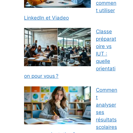
commen
t utiliser
LinkedIn et Viadeo
Classe
préparat
oire vs
IUT :
quelle
orientati
on pour vous ?
Commen
t
analyser
ses
résultats
scolaires