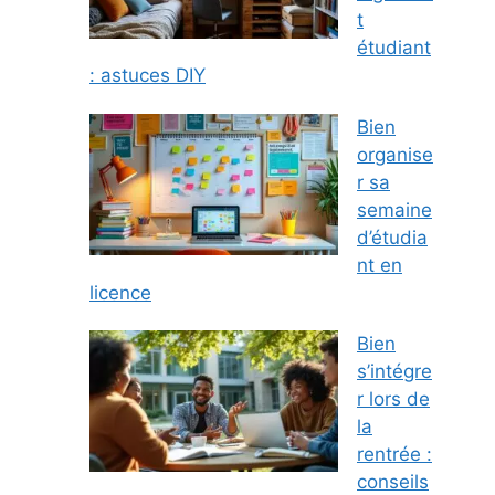
t
étudiant
: astuces DIY
Bien
organise
r sa
semaine
d’étudia
nt en
licence
Bien
s’intégre
r lors de
la
rentrée :
conseils