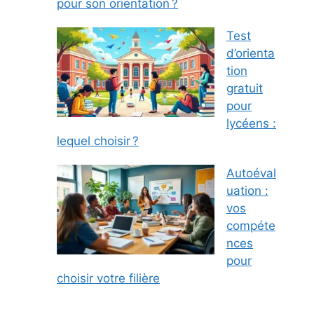
pour son orientation ?
Test
d’orienta
tion
gratuit
pour
lycéens :
lequel choisir ?
Autoéval
uation :
vos
compéte
nces
pour
choisir votre filière