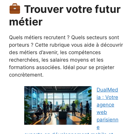
Trouver votre futur
métier
Quels métiers recrutent ? Quels secteurs sont
porteurs ? Cette rubrique vous aide à découvrir
des métiers d’avenir, les compétences
recherchées, les salaires moyens et les
formations associées. Idéal pour se projeter
concrètement.
DualMed
ia : Votre
agence
web
parisienn
e