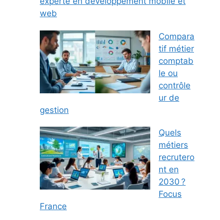
experte en développement mobile et
web
Compara
tif métier
comptab
le ou
contrôle
ur de
gestion
Quels
métiers
recrutero
nt en
2030 ?
Focus
France