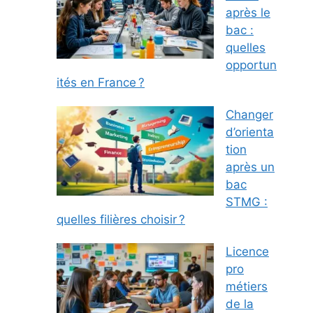
après le
bac :
quelles
opportun
ités en France ?
Changer
d’orienta
tion
après un
bac
STMG :
quelles filières choisir ?
Licence
pro
métiers
de la