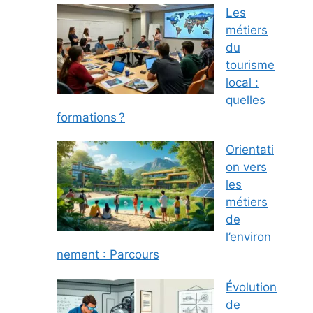
Les
métiers
du
tourisme
local :
quelles
formations ?
Orientati
on vers
les
métiers
de
l’environ
nement : Parcours
Évolution
de