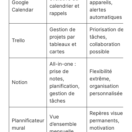
Google
appareils,
calendrier et
Calendar
alertes
rappels
automatiques
Gestion de
Priorisation des
projets par
tâches,
Trello
tableaux et
collaboration
cartes
possible
All-in-one :
prise de
Flexibilité
notes,
extrême,
Notion
planification,
organisation
gestion de
personnalisée
tâches
Repères visuels
Vue
Plannificateur
permanents,
d’ensemble
mural
motivation
mensuelle