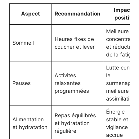
Impact
Aspect
Recommandation
positif
Meilleure
Heures fixes de
concentratio
Sommeil
coucher et lever
et réduction
de la fatigue
Lutte contre
Activités
le
Pauses
relaxantes
surmenage,
programmées
meilleure
assimilation
Énergie
Repas équilibrés
Alimentation
stable et
et hydratation
et hydratation
vigilance
régulière
accrue