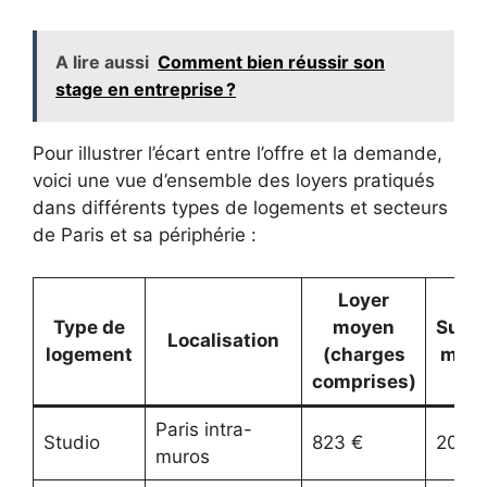
A lire aussi
Comment bien réussir son
stage en entreprise ?
Pour illustrer l’écart entre l’offre et la demande,
voici une vue d’ensemble des loyers pratiqués
dans différents types de logements et secteurs
de Paris et sa périphérie :
Loyer
Type de
moyen
Super
Localisation
logement
(charges
moy
comprises)
Paris intra-
Studio
823 €
20 m
muros