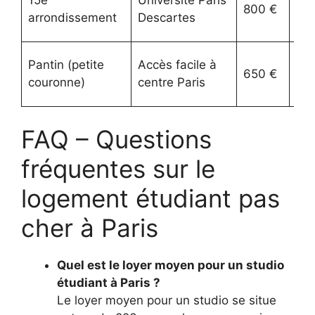
800 €
pro
arrondissement
Descartes
tra
Loy
Pantin (petite
Accès facile à
650 €
bas
couronne)
centre Paris
des
FAQ – Questions
fréquentes sur le
logement étudiant pas
cher à Paris
Quel est le loyer moyen pour un studio
étudiant à Paris ?
Le loyer moyen pour un studio se situe