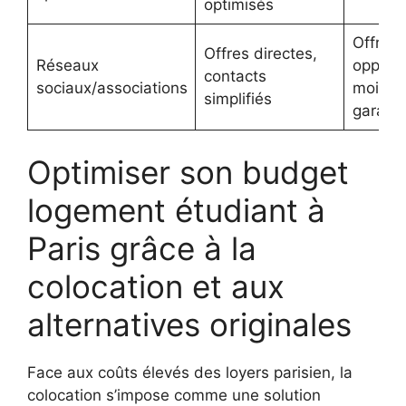
optimisés
Offres
Offres directes,
Réseaux
opportu
contacts
sociaux/associations
moins 
simplifiés
garanti
Optimiser son budget
logement étudiant à
Paris grâce à la
colocation et aux
alternatives originales
Face aux coûts élevés des loyers parisien, la
colocation s’impose comme une solution