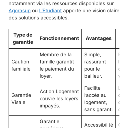
notamment via les ressources disponibles sur
Agorasup
ou
L’Etudiant
apporte une vision claire
des solutions accessibles.
Type de
Fonctionnement
Avantages
L
garantie
Membre de la
Simple,
Ris
Caution
famille garantit
rassurant
le g
familiale
le paiement du
pour le
disp
loyer.
bailleur.
vari
Facilite
Limi
Action Logement
Garantie
l’accès au
d’âg
couvre les loyers
Visale
logement,
cond
impayés.
sans garant.
d’éli
Garantie
Accessibilité
Coû