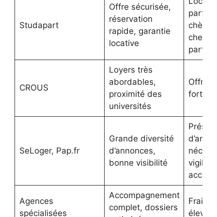
Locati
Offre sécurisée,
parfois
réservation
Studapart
chères
rapide, garantie
chez le
locative
particul
Loyers très
abordables,
Offre li
CROUS
proximité des
forte s
universités
Présen
Grande diversité
d’arnaq
SeLoger, Pap.fr
d’annonces,
nécess
bonne visibilité
vigilan
accrue
Accompagnement
Agences
Frais d
complet, dossiers
spécialisées
élevés