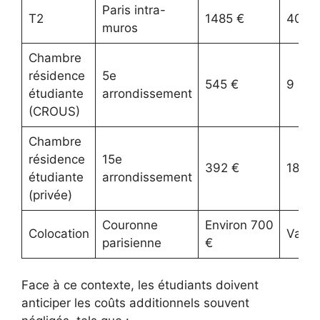
Paris intra-
T2
1485 €
40 m
muros
Chambre
résidence
5e
545 €
9 m²
étudiante
arrondissement
(CROUS)
Chambre
résidence
15e
392 €
18 m²
étudiante
arrondissement
(privée)
Couronne
Environ 700
Colocation
Varia
parisienne
€
Face à ce contexte, les étudiants doivent
anticiper les coûts additionnels souvent