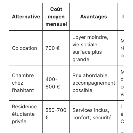
Coût
Alternative
moyen
Avantages
Inc
mensuel
Loyer moindre,
Moins
vie sociale,
Colocation
700 €
règle
surface plus
comm
grande
Moin
Chambre
Prix abordable,
400-
d’in
chez
accompagnement
600 €
condi
l’habitant
possible
varia
Résidence
Loyer
550-700
Services inclus,
étudiante
élevé
€
confort, sécurité
privée
CRO