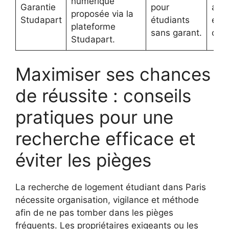
numérique
Garantie
pour
addi
proposée via la
Studapart
étudiants
enc
plateforme
sans garant.
con
Studapart.
Maximiser ses chances
de réussite : conseils
pratiques pour une
recherche efficace et
éviter les pièges
La recherche de logement étudiant dans Paris
nécessite organisation, vigilance et méthode
afin de ne pas tomber dans les pièges
fréquents. Les propriétaires exigeants ou les