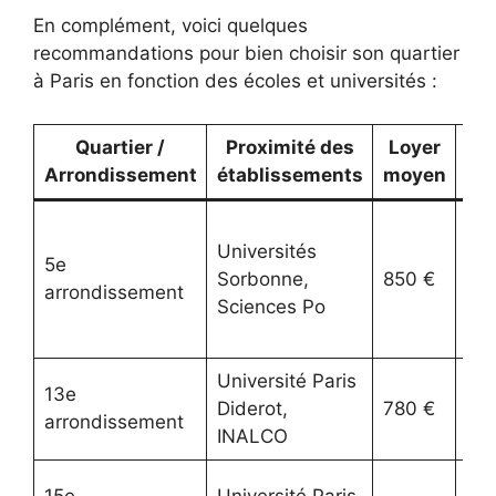
En complément, voici quelques
recommandations pour bien choisir son quartier
à Paris en fonction des écoles et universités :
Quartier /
Proximité des
Loyer
Arrondissement
établissements
moyen
Qua
Universités
étu
5e
Sorbonne,
850 €
cla
arrondissement
Sciences Po
ric
cul
Université Paris
Qua
13e
Diderot,
780 €
viv
arrondissement
INALCO
ab
Ca
15e
Université Paris