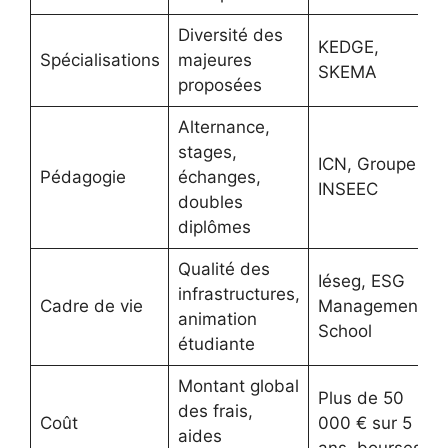
Diversité des
KEDGE,
Spécialisations
majeures
SKEMA
proposées
Alternance,
stages,
ICN, Groupe
Pédagogie
échanges,
INSEEC
doubles
diplômes
Qualité des
Iéseg, ESG
infrastructures,
Cadre de vie
Management
animation
School
étudiante
Montant global
Plus de 50
des frais,
Coût
000 € sur 5
aides
ans, bourses