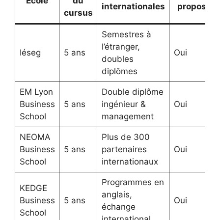
École
du
internationales
proposée
cursus
Semestres à
l’étranger,
Iéseg
5 ans
Oui
doubles
diplômes
EM Lyon
Double diplôme
Business
5 ans
ingénieur &
Oui
School
management
NEOMA
Plus de 300
Business
5 ans
partenaires
Oui
School
internationaux
Programmes en
KEDGE
anglais,
Business
5 ans
Oui
échange
School
international