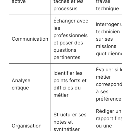
active
tâches et les
travail
processus
technique
Échanger avec
Interroger un
les
technicien
professionnels
Communication
sur ses
et poser des
missions
questions
quotidiennes
pertinentes
Évaluer si le
Identifier les
métier
Analyse
points forts et
correspond
critique
difficiles du
à ses
métier
préférences
Rédiger un
Structurer ses
rapport final
notes et
Organisation
ou une
synthétiser