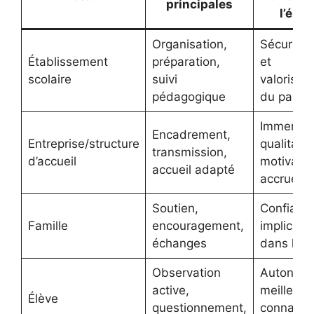
principales
l’élèv
Organisation,
Sécurisat
Établissement
préparation,
et
scolaire
suivi
valorisati
pédagogique
du parco
Immersio
Encadrement,
Entreprise/structure
qualitativ
transmission,
d’accueil
motivatio
accueil adapté
accrue
Soutien,
Confiance
Famille
encouragement,
implicati
échanges
dans le p
Observation
Autonomi
active,
meilleure
Élève
questionnement,
connaiss